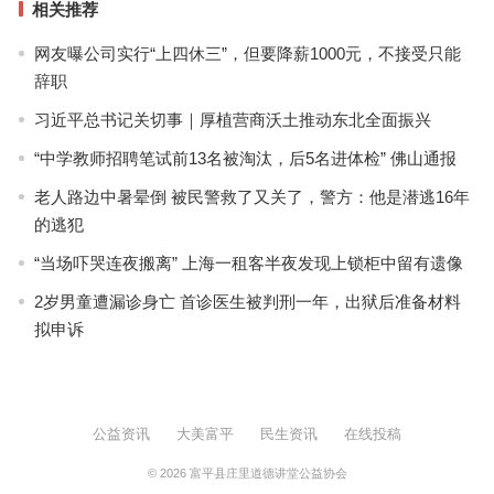
相关推荐
网友曝公司实行“上四休三”，但要降薪1000元，不接受只能
辞职
习近平总书记关切事｜厚植营商沃土推动东北全面振兴
“中学教师招聘笔试前13名被淘汰，后5名进体检” 佛山通报
老人路边中暑晕倒 被民警救了又关了，警方：他是潜逃16年
的逃犯
“当场吓哭连夜搬离” 上海一租客半夜发现上锁柜中留有遗像
2岁男童遭漏诊身亡 首诊医生被判刑一年，出狱后准备材料
拟申诉
公益资讯
大美富平
民生资讯
在线投稿
© 2026
富平县庄里道德讲堂公益协会