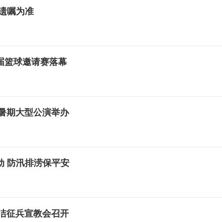
遗嘱为准
届篮球邀请赛落幕
舞暑期大型公演举办
动 防汛排涝保平安
廉洁征兵宣教会召开