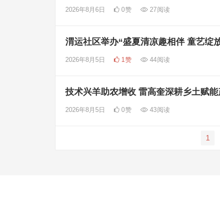
2026年8月6日
0
赞
27
阅读
渭运社区举办“盛夏清凉趣相伴 童艺绽
2026年8月5日
1
赞
44
阅读
技术兴羊助农增收 雷高奎深耕乡土赋能
2026年8月5日
0
赞
43
阅读
文
1
章
分
页