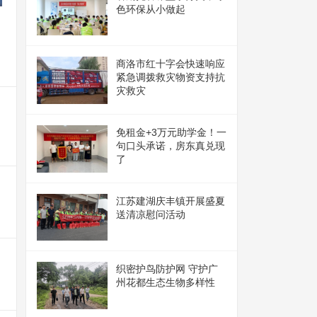
色环保从小做起
自
商洛市红十字会快速响应
紧急调拨救灾物资支持抗
灾救灾
免租金+3万元助学金！一
句口头承诺，房东真兑现
了
江苏建湖庆丰镇开展盛夏
送清凉慰问活动
织密护鸟防护网 守护广
州花都生态生物多样性