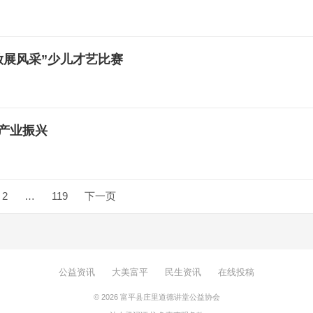
放展风采”少儿才艺比赛
产业振兴
2
…
119
下一页
公益资讯
大美富平
民生资讯
在线投稿
© 2026
富平县庄里道德讲堂公益协会