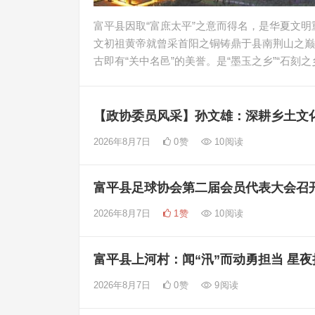
富平县因取“富庶太平”之意而得名，是华夏文
文初祖黄帝就曾采首阳之铜铸鼎于县南荆山之巅
古即有“关中名邑”的美誉。是“墨玉之乡”“石刻之乡
【政协委员风采】孙文雄：深耕乡土文化
2026年8月7日
0
赞
10
阅读
富平县足球协会第二届会员代表大会召
2026年8月7日
1
赞
10
阅读
富平县上河村：闻“汛”而动勇担当 星
2026年8月7日
0
赞
9
阅读