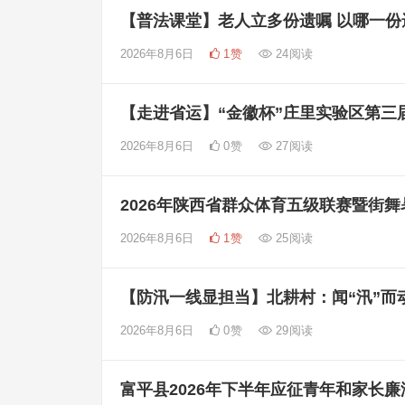
【普法课堂】老人立多份遗嘱 以哪一份
2026年8月6日
1
赞
24
阅读
【走进省运】“金徽杯”庄里实验区第三
2026年8月6日
0
赞
27
阅读
2026年陕西省群众体育五级联赛暨街
2026年8月6日
1
赞
25
阅读
【防汛一线显担当】北耕村：闻“汛”而
2026年8月6日
0
赞
29
阅读
富平县2026年下半年应征青年和家长