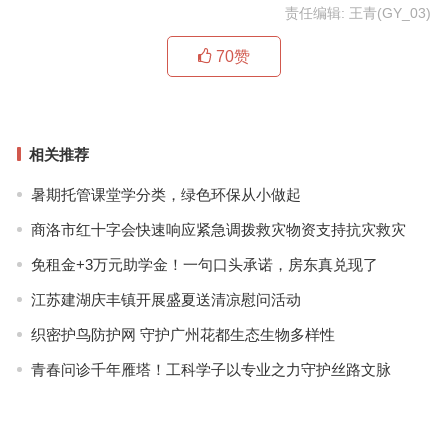
责任编辑: 王青(GY_03)
70
赞
相关推荐
暑期托管课堂学分类，绿色环保从小做起
商洛市红十字会快速响应紧急调拨救灾物资支持抗灾救灾
免租金+3万元助学金！一句口头承诺，房东真兑现了
江苏建湖庆丰镇开展盛夏送清凉慰问活动
织密护鸟防护网 守护广州花都生态生物多样性
青春问诊千年雁塔！工科学子以专业之力守护丝路文脉