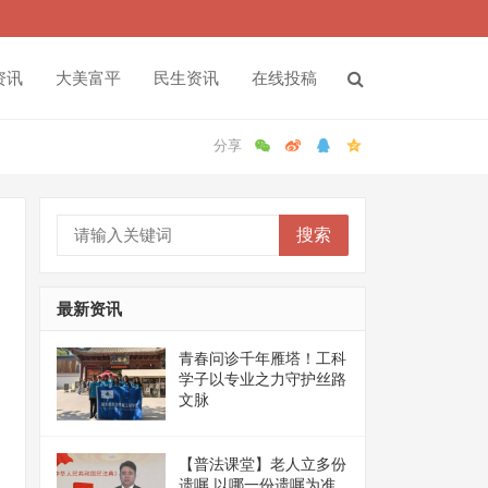
资讯
大美富平
民生资讯
在线投稿
搜索
最新资讯
青春问诊千年雁塔！工科
学子以专业之力守护丝路
文脉
【普法课堂】老人立多份
遗嘱 以哪一份遗嘱为准