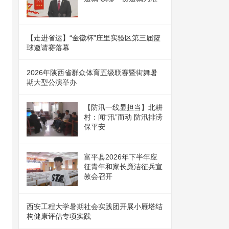
【走进省运】“金徽杯”庄里实验区第三届篮
球邀请赛落幕
2026年陕西省群众体育五级联赛暨街舞暑
期大型公演举办
【防汛一线显担当】北耕
村：闻“汛”而动 防汛排涝
保平安
富平县2026年下半年应
征青年和家长廉洁征兵宣
教会召开
西安工程大学暑期社会实践团开展小雁塔结
构健康评估专项实践