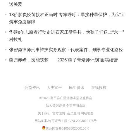
送关爱
13价肺炎疫苗接种正当时 专家呼吁：早接种早保护，为宝宝
筑牢免疫屏障
华硕e创志愿者行动走进石家庄赞皇县，为孩子们送上“六一”
科技礼
张智勇律师刑事辩护实务观察：代表案件、刑事专业化路径
燕归赤峰，技能筑梦——2026“燕子青焙师计划”圆满结营
公益资讯
大美富平
民生资讯
在线投稿
© 2026
富平县庄里道德讲堂公益协会
法人登记证书
免责声明条款
关于我们
官方微博
会员查询
网站地图
网站备案/许可证号：
陕ICP备2023019175号
陕公网安备61052802000156号