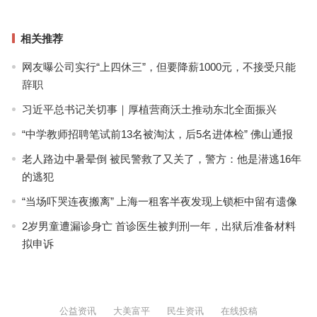
相关推荐
网友曝公司实行“上四休三”，但要降薪1000元，不接受只能
辞职
习近平总书记关切事｜厚植营商沃土推动东北全面振兴
“中学教师招聘笔试前13名被淘汰，后5名进体检” 佛山通报
老人路边中暑晕倒 被民警救了又关了，警方：他是潜逃16年
的逃犯
“当场吓哭连夜搬离” 上海一租客半夜发现上锁柜中留有遗像
2岁男童遭漏诊身亡 首诊医生被判刑一年，出狱后准备材料
拟申诉
公益资讯
大美富平
民生资讯
在线投稿