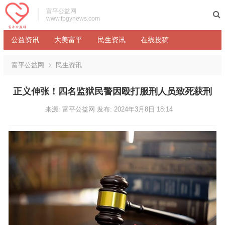
富平公益网
www.fpgynews.com
公益资讯
大美富平
民生资讯
在线投稿
富平公益网
民生资讯
正义伸张！四名监狱民警因殴打服刑人员致死获刑
来源: 富平公益网
发布: 2024年3月8日 18:14