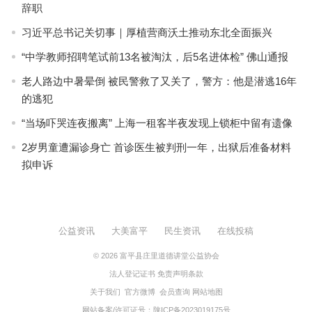
辞职
习近平总书记关切事｜厚植营商沃土推动东北全面振兴
“中学教师招聘笔试前13名被淘汰，后5名进体检” 佛山通报
老人路边中暑晕倒 被民警救了又关了，警方：他是潜逃16年
的逃犯
“当场吓哭连夜搬离” 上海一租客半夜发现上锁柜中留有遗像
2岁男童遭漏诊身亡 首诊医生被判刑一年，出狱后准备材料
拟申诉
公益资讯
大美富平
民生资讯
在线投稿
© 2026
富平县庄里道德讲堂公益协会
法人登记证书
免责声明条款
关于我们
官方微博
会员查询
网站地图
网站备案/许可证号：
陕ICP备2023019175号