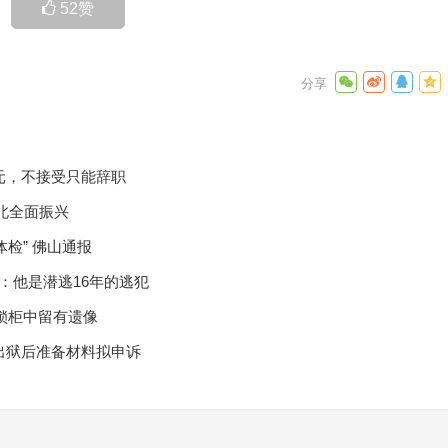
52
赞
0元，不接受只能辞职
北全面振兴
检” 佛山通报
：他是潜逃16年的逃犯
上锁柜中留有遗像
出狱后准备材料拟申诉