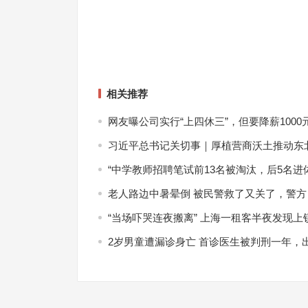
相关推荐
网友曝公司实行“上四休三”，但要降薪100
习近平总书记关切事｜厚植营商沃土推动东
“中学教师招聘笔试前13名被淘汰，后5名进体
老人路边中暑晕倒 被民警救了又关了，警方
“当场吓哭连夜搬离” 上海一租客半夜发现
2岁男童遭漏诊身亡 首诊医生被判刑一年，