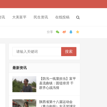
资讯
大美富平
民生资讯
在线投稿
搜索
最新资讯
【防汛一线显担当】富平
县流曲镇：固堤排涝 干
群齐心战汛情
陕西省第十八届运动会
（青少年组）女子篮球比