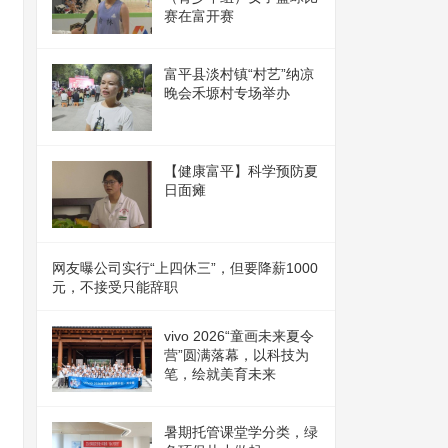
赛在富开赛
富平县淡村镇“村艺”纳凉
晚会禾塬村专场举办
【健康富平】科学预防夏
日面瘫
网友曝公司实行“上四休三”，但要降薪1000
元，不接受只能辞职
vivo 2026“童画未来夏令
营”圆满落幕，以科技为
笔，绘就美育未来
暑期托管课堂学分类，绿