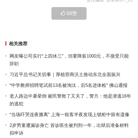
责任编辑: 张军良GY_01
68
赞
相关推荐
网友曝公司实行“上四休三”，但要降薪1000元，不接受只能
辞职
习近平总书记关切事｜厚植营商沃土推动东北全面振兴
“中学教师招聘笔试前13名被淘汰，后5名进体检” 佛山通报
老人路边中暑晕倒 被民警救了又关了，警方：他是潜逃16年
的逃犯
“当场吓哭连夜搬离” 上海一租客半夜发现上锁柜中留有遗像
2岁男童遭漏诊身亡 首诊医生被判刑一年，出狱后准备材料
拟申诉