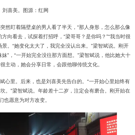
刘喜美。图源：红网
妈突然盯着隔壁桌的男人看了半天，“那人身形，怎么那么像
方向看去，试探着打招呼，“梁哥哥？是你吗？”“我当时很
场景。“她变化太大了，我完全没认出来。”梁智斌说。刚开
妹”，“一开始完全没往那方面想。”梁智斌说，他比她大十
美很主动，她会分享日常，会跟他聊传统文化。
斌心里。后来，也是刘喜美先告白的。“一开始心里始终有
坎。”梁智斌说。年龄差十二岁，注定会有磨合。刚开始在
他们也愿意为对方改变。