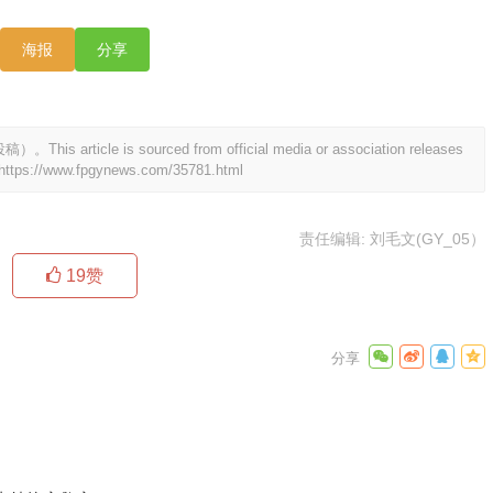
海报
分享
 is sourced from official media or association releases
https://www.fpgynews.com/35781.html
责任编辑: 刘毛文(GY_05）
19
赞