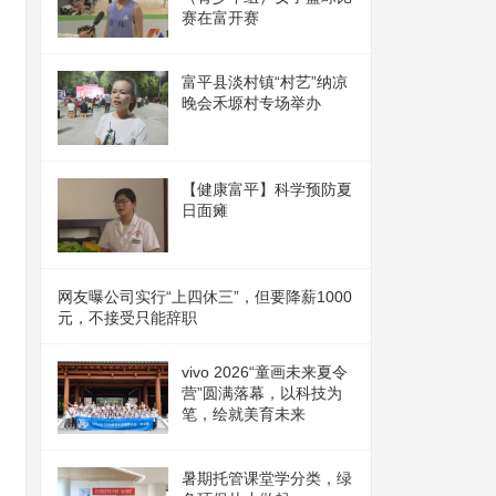
赛在富开赛
富平县淡村镇“村艺”纳凉
晚会禾塬村专场举办
【健康富平】科学预防夏
日面瘫
网友曝公司实行“上四休三”，但要降薪1000
元，不接受只能辞职
vivo 2026“童画未来夏令
营”圆满落幕，以科技为
笔，绘就美育未来
暑期托管课堂学分类，绿