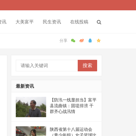
资讯
大美富平
民生资讯
在线投稿
搜索
最新资讯
【防汛一线显担当】富平
县流曲镇：固堤排涝 干
群齐心战汛情
陕西省第十八届运动会
（青少年组）女子篮球比