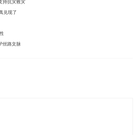
支持抗灾救灾
真兑现了
性
护丝路文脉