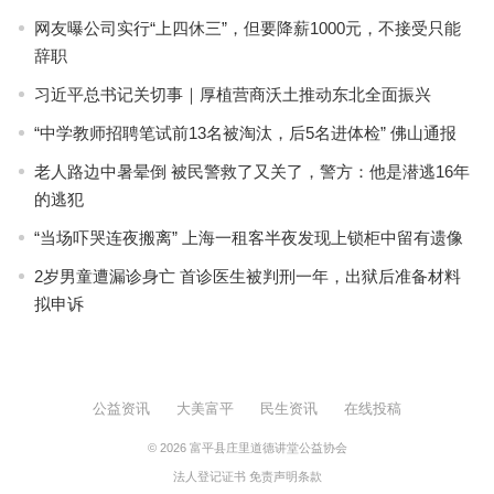
网友曝公司实行“上四休三”，但要降薪1000元，不接受只能
辞职
习近平总书记关切事｜厚植营商沃土推动东北全面振兴
“中学教师招聘笔试前13名被淘汰，后5名进体检” 佛山通报
老人路边中暑晕倒 被民警救了又关了，警方：他是潜逃16年
的逃犯
“当场吓哭连夜搬离” 上海一租客半夜发现上锁柜中留有遗像
2岁男童遭漏诊身亡 首诊医生被判刑一年，出狱后准备材料
拟申诉
公益资讯
大美富平
民生资讯
在线投稿
© 2026
富平县庄里道德讲堂公益协会
法人登记证书
免责声明条款