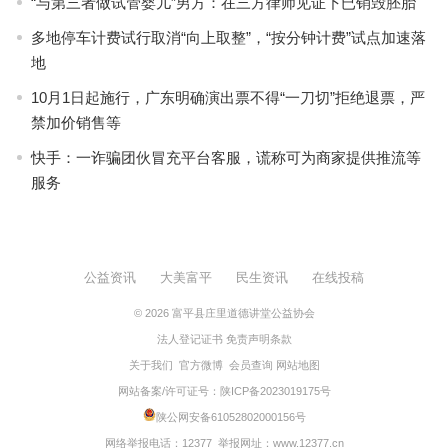
“与第三者做试管婴儿”男方：在三方律师见证下已销毁胚胎
多地停车计费试行取消“向上取整”，“按分钟计费”试点加速落
地
10月1日起施行，广东明确演出票不得“一刀切”拒绝退票，严
禁加价销售等
快手：一诈骗团伙冒充平台客服，谎称可为商家提供推流等
服务
公益资讯
大美富平
民生资讯
在线投稿
© 2026
富平县庄里道德讲堂公益协会
法人登记证书
免责声明条款
关于我们
官方微博
会员查询
网站地图
网站备案/许可证号：
陕ICP备2023019175号
陕公网安备61052802000156号
网络举报电话：12377 举报网址：
www.12377.cn