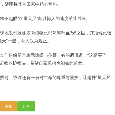
她，随即将其带回家中精心照料。
株不起眼的“量天尺”却以惊人的速度茁壮成长。
讶地发现这株多肉植物已悄然攀升至3米之巨，其顶端已轻
量天”一般，令人叹为观止。
友们纷纷留言表示惊叹与羡慕，有的调侃道：“这是买了
女士请教养护秘诀，希望自家绿植也能如此茁壮。
照射，或许还有一份对生命的尊重与爱护，让这株“量天尺”
海报
分享