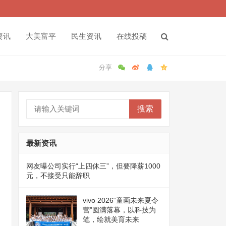
资讯
大美富平
民生资讯
在线投稿
搜索
最新资讯
网友曝公司实行“上四休三”，但要降薪1000
元，不接受只能辞职
vivo 2026“童画未来夏令
营”圆满落幕，以科技为
笔，绘就美育未来