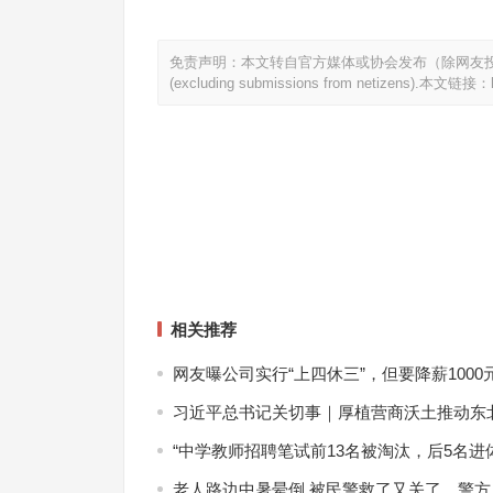
免责声明：本文转自官方媒体或协会发布（除网友投稿）。This article
(excluding submissions from netizens).本文链接：
相关推荐
网友曝公司实行“上四休三”，但要降薪100
习近平总书记关切事｜厚植营商沃土推动东
“中学教师招聘笔试前13名被淘汰，后5名进体
老人路边中暑晕倒 被民警救了又关了，警方