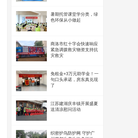
暑期托管课堂学分类，绿
色环保从小做起
商洛市红十字会快速响应
紧急调拨救灾物资支持抗
灾救灾
免租金+3万元助学金！一
句口头承诺，房东真兑现
了
江苏建湖庆丰镇开展盛夏
送清凉慰问活动
织密护鸟防护网 守护广