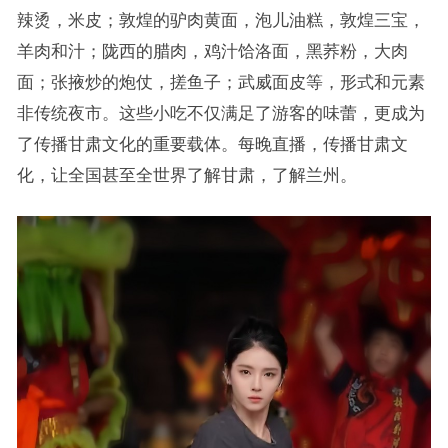
辣烫，米皮；敦煌的驴肉黄面，泡儿油糕，敦煌三宝，
羊肉和汁；陇西的腊肉，鸡汁饸洛面，黑荞粉，大肉
面；张掖炒的炮仗，搓鱼子；武威面皮等，形式和元素
非传统夜市。这些小吃不仅满足了游客的味蕾，更成为
了传播甘肃文化的重要载体。每晚直播，传播甘肃文
化，让全国甚至全世界了解甘肃，了解兰州。