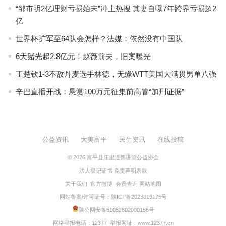
“邹市明2亿理财亏损始末”冲上热搜 其妻自曝7年跨界亏损超2
亿
世界杯扩军至64队会怎样？法媒：依然没有中国队
6天赌光超2.8亿元！赵薇前夫，旧案曝光
王楚钦1-3不敌丹麦选手林德，无缘WTT美国大满贯男单八强
辛巴直播开战：悬赏100万元征集前高管“加刑证据”
公益资讯
大美富平
民生资讯
在线投稿
© 2026
富平县庄里道德讲堂公益协会
法人登记证书
免责声明条款
关于我们
官方微博
会员查询
网站地图
网站备案/许可证号：
陕ICP备2023019175号
陕公网安备61052802000156号
网络举报电话：12377 举报网址：
www.12377.cn