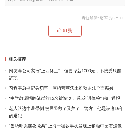
责任编辑: 张军良GY_01
61
赞
相关推荐
网友曝公司实行“上四休三”，但要降薪1000元，不接受只能
辞职
习近平总书记关切事｜厚植营商沃土推动东北全面振兴
“中学教师招聘笔试前13名被淘汰，后5名进体检” 佛山通报
老人路边中暑晕倒 被民警救了又关了，警方：他是潜逃16年
的逃犯
“当场吓哭连夜搬离” 上海一租客半夜发现上锁柜中留有遗像