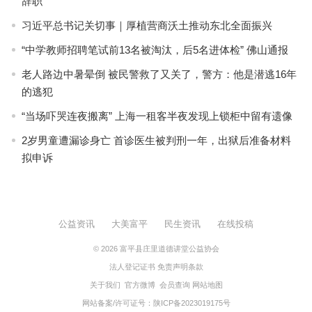
辞职
习近平总书记关切事｜厚植营商沃土推动东北全面振兴
“中学教师招聘笔试前13名被淘汰，后5名进体检” 佛山通报
老人路边中暑晕倒 被民警救了又关了，警方：他是潜逃16年
的逃犯
“当场吓哭连夜搬离” 上海一租客半夜发现上锁柜中留有遗像
2岁男童遭漏诊身亡 首诊医生被判刑一年，出狱后准备材料
拟申诉
公益资讯
大美富平
民生资讯
在线投稿
© 2026
富平县庄里道德讲堂公益协会
法人登记证书
免责声明条款
关于我们
官方微博
会员查询
网站地图
网站备案/许可证号：
陕ICP备2023019175号