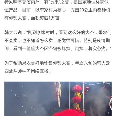
特风味享誉省内外，有“贡果”之誉，是国家地理标志认
证产品。目前，以李家村为核心、方圆20公里内都种植
有仰韶大杏，面积突破1万亩。
韩大云说：“刚到李家村时，看到这么好的大杏，果农们
不会卖，也不知道怎么卖，感觉很可惜。特别是疫情期
间，看到一筐筐大杏因滞销被坏掉、倒掉，着实心疼。”
为了帮助果农更好地销售仰韶大杏，年近六旬的韩大云
四处拜师学习网络直播。