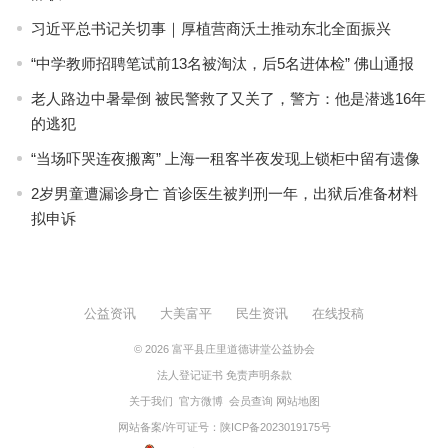
习近平总书记关切事｜厚植营商沃土推动东北全面振兴
“中学教师招聘笔试前13名被淘汰，后5名进体检” 佛山通报
老人路边中暑晕倒 被民警救了又关了，警方：他是潜逃16年
的逃犯
“当场吓哭连夜搬离” 上海一租客半夜发现上锁柜中留有遗像
2岁男童遭漏诊身亡 首诊医生被判刑一年，出狱后准备材料
拟申诉
公益资讯
大美富平
民生资讯
在线投稿
© 2026
富平县庄里道德讲堂公益协会
法人登记证书
免责声明条款
关于我们
官方微博
会员查询
网站地图
网站备案/许可证号：
陕ICP备2023019175号