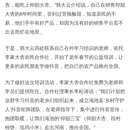
杏，能吃上仰韶大杏。”韩大云介绍说，自己在销售仰韶
大杏的8年时间里，尝到过苦辣酸甜，知道农民的不
易，他们手中有好产品，却因为没有好的销售平台卖不
出去而烂在地里。
于是，韩大云四处联系自己在外学习结识的老师，依托
李家大杏农民合作社，开始了龙年春节的公益培训，让
更多的农民朋友学做抖音，把自己的农产品推向全国。
为了做好这次培训活动，李家大杏合作社免费为老师和
学员们提供吃住。合作社理事长李松涛说：“我们计划把
这群学习抖音的老乡们组织起来，成立渑池县‘乡村守护
人’抖音钜阵团队，在老师指导下，集中进行抖音宣传，
抱团取暖，让我们渑池的‘仰韶三宝’（仰韶大杏、段村
柿饼、坻坞小米）走出河南，推向全国。”