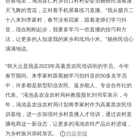
杏基地里，渑池县仁村乡台口村村委委员杨拴民顶着漫
天飞舞的雪花，正对着手机屏幕练习直播。“我从腊月二
十八来到李家村，春节没有回家，跟着老师们学习抖
音，现在刚刚起步，我要多学习一些直播的技巧和方
法，让更多的人知道我的家乡和坻坞小米。”杨拴民信心
满满地说。
“韩大云是我县2023年高素质农民培训班的学员。今年
春节期间。来李家村跟着她学习拍抖音的50多名学员
中，许多都是新型职业农民、返乡能人、专业合作社的
代表。”渑池县农业农村局科教股股长刘书军表示，今
年，渑池县农业农村局计划将李家村作为高素质农民培
训基地，进一步加强对乡村直播人才培训，通过农村直
播电商这一新业态，让更多的渑池农特产品出村进城，
为乡村振兴添砖加瓦。
内容举报