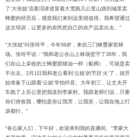
了‘大张姐’流着泪讲述冒着大雪跑几公里山路到城里卖
蜂蜜的经历后，感觉我们来到这里很值得。我希望通过
这次培训，让更多的农民把自己的农产品卖出去。”
“大张姐”叫张玲平，今年59岁，来自三门峡曹家窑林
场。张玲平说：“我和老公在山上林场坚守了35年，我
们在山上采收的土蜂蜜跟猪油一样（黏稠），可就是卖
不出去。2月1日我和老公看到‘云姐’的节目‘火’了，就开
始准备下山跟着‘云姐’学拍抖音。大年初三，让丈夫开
车跑了上百公里把我送到李家村。我跟老师们说，只要
你们肯收我，哪怕是你让我哭，让我笑，让我在地上打
滚都行。”
“各位家人们，下午好，欢迎来到我的直播间。”李家大