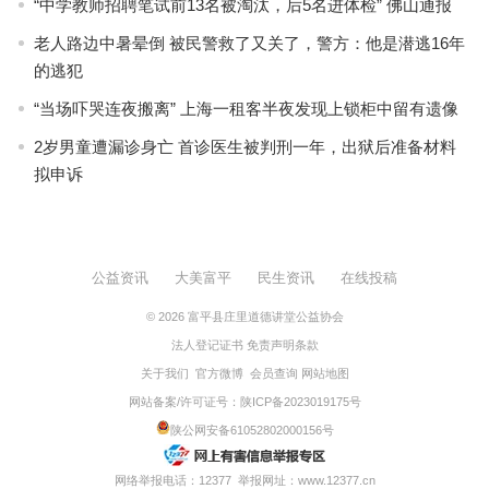
“中学教师招聘笔试前13名被淘汰，后5名进体检” 佛山通报
老人路边中暑晕倒 被民警救了又关了，警方：他是潜逃16年
的逃犯
“当场吓哭连夜搬离” 上海一租客半夜发现上锁柜中留有遗像
2岁男童遭漏诊身亡 首诊医生被判刑一年，出狱后准备材料
拟申诉
公益资讯
大美富平
民生资讯
在线投稿
© 2026
富平县庄里道德讲堂公益协会
法人登记证书
免责声明条款
关于我们
官方微博
会员查询
网站地图
网站备案/许可证号：
陕ICP备2023019175号
陕公网安备61052802000156号
网络举报电话：12377 举报网址：
www.12377.cn